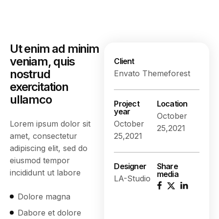
Ut enim ad minim
veniam, quis
Client
nostrud
Envato Themeforest
exercitation
ullamco
Project
Location
year
October
Lorem ipsum dolor sit
October
25,2021
amet, consectetur
25,2021
adipiscing elit, sed do
eiusmod tempor
Designer
Share
incididunt ut labore
media
LA-Studio
Dolore magna
Dabore et dolore